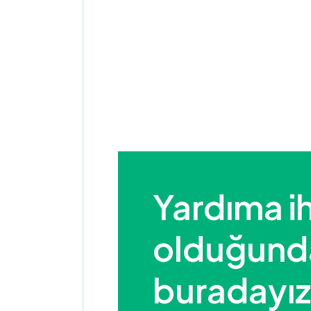
Yardıma ih
olduğunda 
buradayız