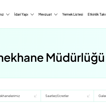
mız
İdari Yapı
Mevzuat
Yemek Listesi
Etkinlik Tak
mekhane Müdürlüğü
khanelerimiz
Saatler/Ücretler
Galer