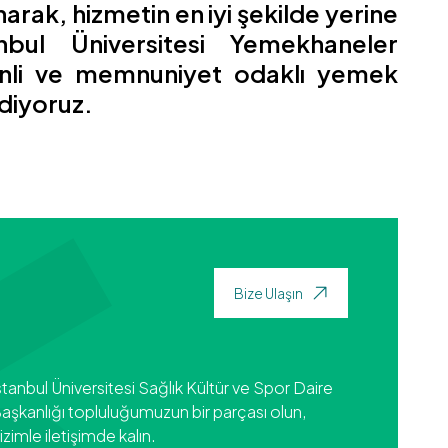
narak, hizmetin en iyi şekilde yerine
anbul Üniversitesi Yemekhaneler
venli ve memnuniyet odaklı yemek
diyoruz.
Bize Ulaşın
stanbul Üniversitesi Sağlık Kültür ve Spor Daire
aşkanlığı topluluğumuzun bir parçası olun,
izimle iletişimde kalın.