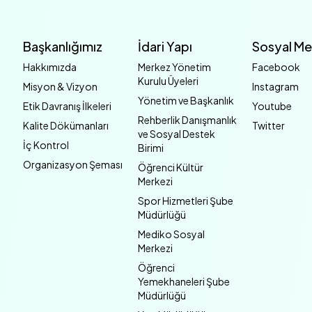
Başkanlığımız
İdari Yapı
Sosyal M
Hakkımızda
Merkez Yönetim
Facebook
Kurulu Üyeleri
Misyon & Vizyon
Instagram
Yönetim ve Başkanlık
Etik Davranış İlkeleri
Youtube
Rehberlik Danışmanlık
Kalite Dökümanları
Twitter
ve Sosyal Destek
İç Kontrol
Birimi
Organizasyon Şeması
Öğrenci Kültür
Merkezi
Spor Hizmetleri Şube
Müdürlüğü
Mediko Sosyal
Merkezi
Öğrenci
Yemekhaneleri Şube
Müdürlüğü