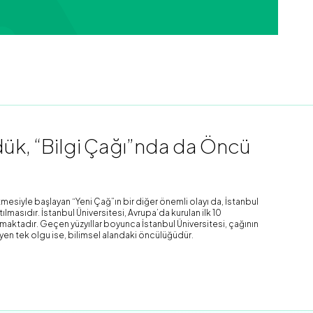
k, “Bilgi Çağı”nda da Öncü
mesiyle başlayan “Yeni Çağ”ın bir diğer önemli olayı da, İstanbul
lmasıdır. İstanbul Üniversitesi, Avrupa’da kurulan ilk 10
şımaktadır. Geçen yüzyıllar boyunca İstanbul Üniversitesi, çağının
yen tek olgu ise, bilimsel alandaki öncülüğüdür.