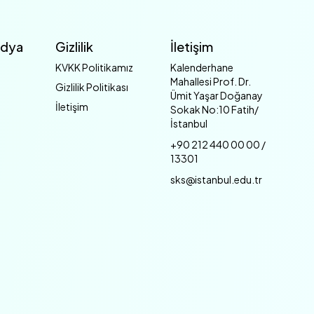
edya
Gizlilik
İletişim
KVKK Politikamız
Kalenderhane
Mahallesi Prof. Dr.
Gizlilik Politikası
Ümit Yaşar Doğanay
İletişim
Sokak No:10 Fatih/
İstanbul
+90 212 440 00 00 /
13301
sks@istanbul.edu.tr