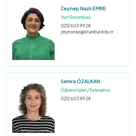
Zeynep Nazlı EMRE
Yurt Sorumlusu
0212 603 99 28
zeynonaz@istanbul.edu.tr
Semra ÖZALKAN
Öğrenci İşleri / Satınalma
0212 603 99 28