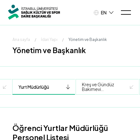
EN
Ana sayfa
/
İdari Yapı
/
Yönetim ve Başkanlık
Yönetim ve Başkanlık
Kreş ve Gündüz
Yurt Müdürlüğü
Bakımevi
Müdürlüğü
(Beyazıt)
Öğrenci Yurtlar Müdürlüğü
Personel Listesi