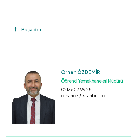
Başa dön
Orhan ÖZDEMİR
Öğrenci Yemekhaneleri Müdürü
0212 603 99 28
orhanoz@istanbul.edu.tr