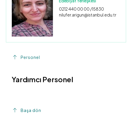
Edebiyat Yerleşkesi
0212 440 00 00 /15830
nilufer.arigun@istanbul.edu.tr
Personel
Yardımcı Personel
Başa dön