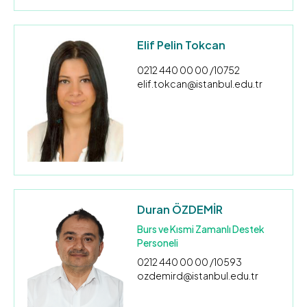
Elif Pelin Tokcan
0212 440 00 00 /10752
elif.tokcan@istanbul.edu.tr
Duran ÖZDEMİR
Burs ve Kısmi Zamanlı Destek
Personeli
0212 440 00 00 /10593
ozdemird@istanbul.edu.tr