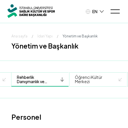
EN
Ana sayfa
/
İdari Yapı
/
Yönetim ve Başkanlık
Yönetim ve Başkanlık
Rehberlik
Öğrenci Kültür
Danışmanlık ve
Merkezi
Sosyal Destek
Birimi
Personel