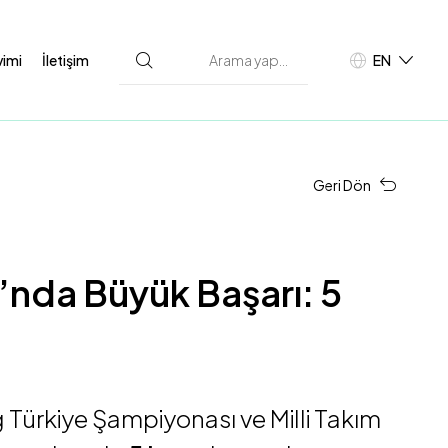
vimi
İletişim
EN
TR
D
Geri Dön
’nda Büyük Başarı: 5
g Türkiye Şampiyonası ve Milli Takım