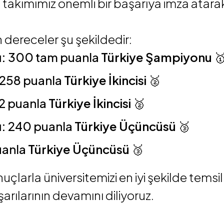
akımımız önemli bir başarıya imza atar
dereceler şu şekildedir:
ı:
300 tam puanla
Türkiye Şampiyonu

258 puanla
Türkiye İkincisi
🥈
2 puanla
Türkiye İkincisi
🥈
ı:
240 puanla
Türkiye Üçüncüsü
🥉
uanla
Türkiye Üçüncüsü
🥉
nuçlarla üniversitemizi en iyi şekilde temsi
şarılarının devamını diliyoruz.