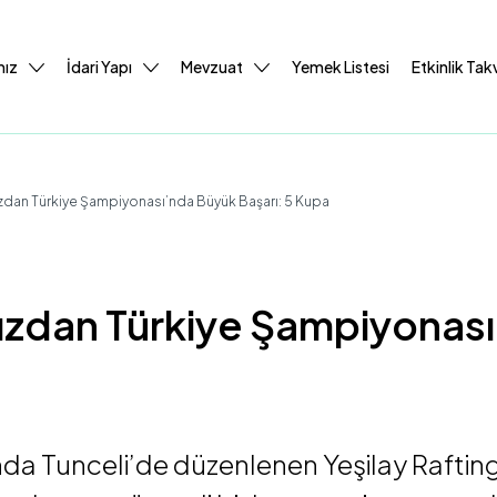
mız
İdari Yapı
Mevzuat
Yemek Listesi
Etkinlik Tak
zdan Türkiye Şampiyonası’nda Büyük Başarı: 5 Kupa
ızdan Türkiye Şampiyonası
ında Tunceli’de düzenlenen Yeşilay Raftin