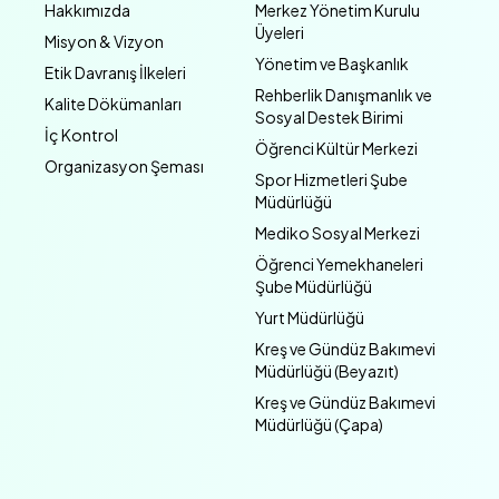
Hakkımızda
Merkez Yönetim Kurulu
Üyeleri
Misyon & Vizyon
Yönetim ve Başkanlık
Etik Davranış İlkeleri
Rehberlik Danışmanlık ve
Kalite Dökümanları
Sosyal Destek Birimi
İç Kontrol
Öğrenci Kültür Merkezi
Organizasyon Şeması
Spor Hizmetleri Şube
Müdürlüğü
Mediko Sosyal Merkezi
Öğrenci Yemekhaneleri
Şube Müdürlüğü
Yurt Müdürlüğü
Kreş ve Gündüz Bakımevi
Müdürlüğü (Beyazıt)
Kreş ve Gündüz Bakımevi
Müdürlüğü (Çapa)