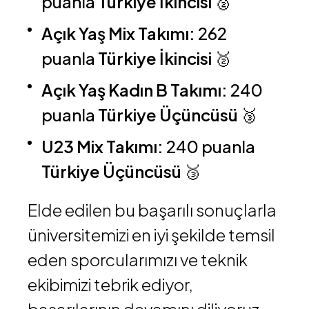
puanla
Türkiye İkincisi
🥈
Açık Yaş Mix Takımı:
262
puanla
Türkiye İkincisi
🥈
Açık Yaş Kadın B Takımı:
240
puanla
Türkiye Üçüncüsü
🥉
U23 Mix Takımı:
240 puanla
Türkiye Üçüncüsü
🥉
Elde edilen bu başarılı sonuçlarla
üniversitemizi en iyi şekilde temsil
eden sporcularımızı ve teknik
ekibimizi tebrik ediyor,