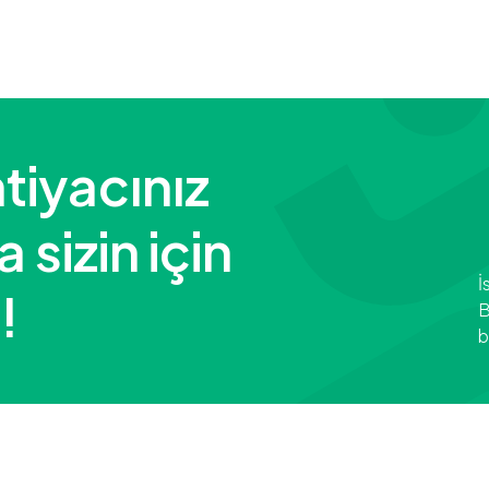
tiyacınız
sizin için
İ
!
B
b