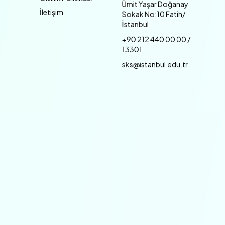
Ümit Yaşar Doğanay
İletişim
Sokak No:10 Fatih/
İstanbul
+90 212 440 00 00 /
13301
sks@istanbul.edu.tr