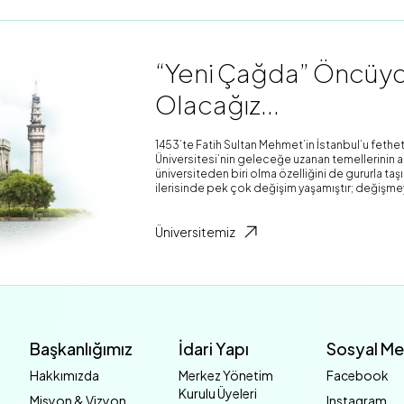
“Yeni Çağda” Öncüydü
Olacağız...
1453’te Fatih Sultan Mehmet’in İstanbul’u fethet
Üniversitesi’nin geleceğe uzanan temellerinin atı
üniversiteden biri olma özelliğini de gururla ta
ilerisinde pek çok değişim yaşamıştır; değişme
Üniversitemiz
Başkanlığımız
İdari Yapı
Sosyal M
Hakkımızda
Merkez Yönetim
Facebook
Kurulu Üyeleri
Misyon & Vizyon
Instagram