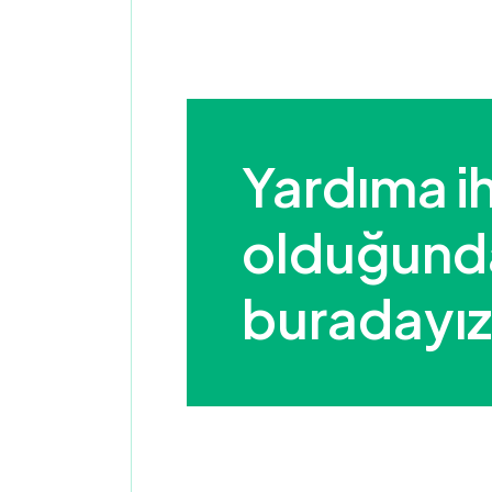
Yardıma ih
olduğunda 
buradayız