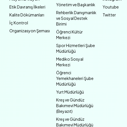
Yönetim ve Başkanlık
Etik Davranış İlkeleri
Youtube
Rehberlik Danışmanlık
Kalite Dökümanları
Twitter
ve Sosyal Destek
İç Kontrol
Birimi
Organizasyon Şeması
Öğrenci Kültür
Merkezi
Spor Hizmetleri Şube
Müdürlüğü
Mediko Sosyal
Merkezi
Öğrenci
Yemekhaneleri Şube
Müdürlüğü
Yurt Müdürlüğü
Kreş ve Gündüz
Bakımevi Müdürlüğü
(Beyazıt)
Kreş ve Gündüz
Bakımevi Müdürlüğü