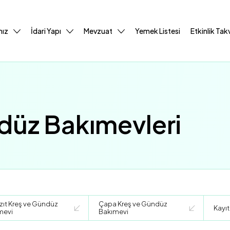
mız
İdari Yapı
Mevzuat
Yemek Listesi
Etkinlik Tak
düz Bakımevleri
ıt Kreş ve Gündüz
Çapa Kreş ve Gündüz
Kayıt
mevi
Bakımevi