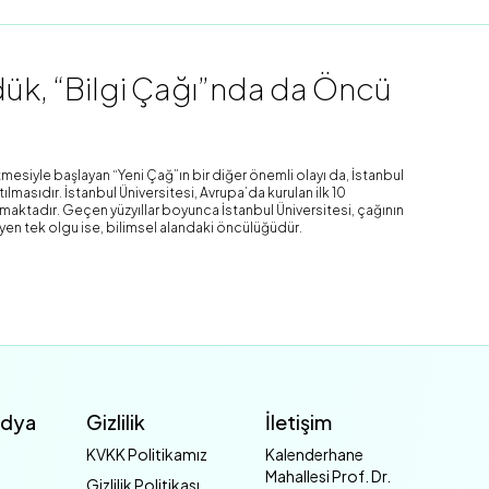
k, “Bilgi Çağı”nda da Öncü
mesiyle başlayan “Yeni Çağ”ın bir diğer önemli olayı da, İstanbul
lmasıdır. İstanbul Üniversitesi, Avrupa’da kurulan ilk 10
şımaktadır. Geçen yüzyıllar boyunca İstanbul Üniversitesi, çağının
yen tek olgu ise, bilimsel alandaki öncülüğüdür.
edya
Gizlilik
İletişim
KVKK Politikamız
Kalenderhane
Mahallesi Prof. Dr.
Gizlilik Politikası