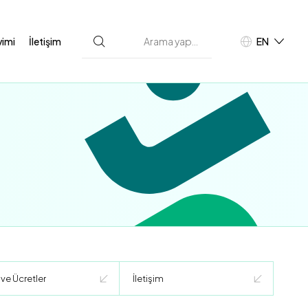
vimi
İletişim
EN
TR
D
 ve Ücretler
İletişim