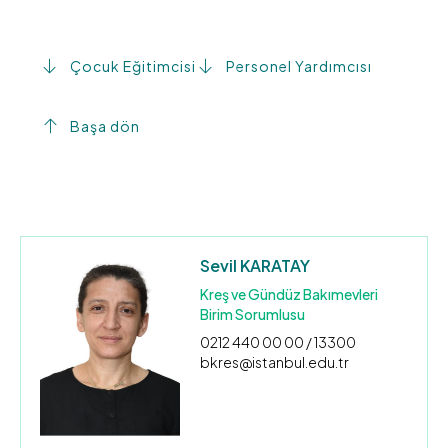
Çocuk Eğitimcisi
Personel Yardımcısı
Başa dön
Sevil KARATAY
Kreş ve Gündüz Bakımevleri
Birim Sorumlusu
0212 440 00 00 / 13300
bkres@istanbul.edu.tr