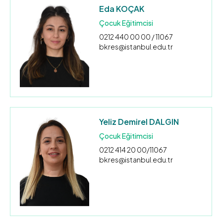
Eda KOÇAK
Çocuk Eğitimcisi
0212 440 00 00 / 11067
bkres@istanbul.edu.tr
Yeliz Demirel DALGIN
Çocuk Eğitimcisi
0212 414 20 00/11067
bkres@istanbul.edu.tr