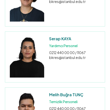
bkres@istanbul.edu.tr
Serap KAYA
Yardımcı Personel
0212 440 00 00 / 11067
bkres@istanbul.edu.tr
Melih Buğra TUNÇ
Temizlik Personeli
0212 440 00 00 / 11067