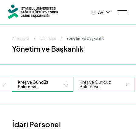
AR
Ana sayfa
/
İdari Yapı
/
Yönetim ve Başkanlık
Yönetim ve Başkanlık
Kreş ve Gündüz
Kreş ve Gündüz
Bakımevi
Bakımevi
Müdürlüğü
Müdürlüğü
(Beyazıt)
(Çapa)
İdari Personel