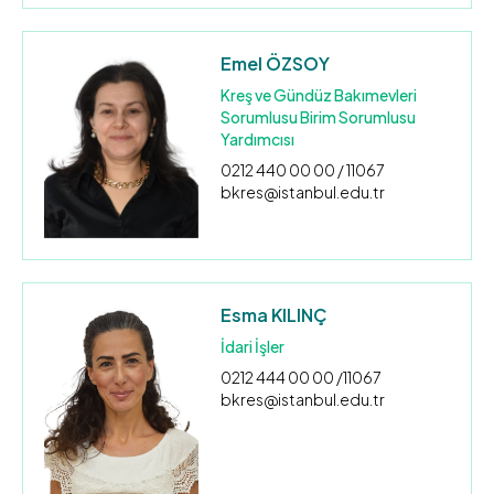
Emel ÖZSOY
Kreş ve Gündüz Bakımevleri
Sorumlusu Birim Sorumlusu
Yardımcısı
0212 440 00 00 / 11067
bkres@istanbul.edu.tr
Esma KILINÇ
İdari İşler
0212 444 00 00 /11067
bkres@istanbul.edu.tr