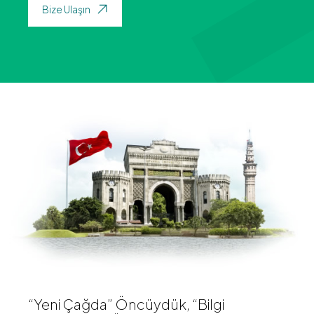
Bize Ulaşın
“Yeni Çağda” Öncüydük, “Bilgi