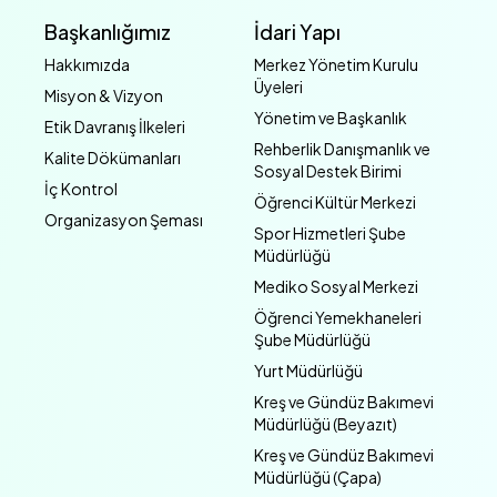
Başkanlığımız
İdari Yapı
Hakkımızda
Merkez Yönetim Kurulu
Üyeleri
Misyon & Vizyon
Yönetim ve Başkanlık
Etik Davranış İlkeleri
Rehberlik Danışmanlık ve
Kalite Dökümanları
Sosyal Destek Birimi
İç Kontrol
Öğrenci Kültür Merkezi
Organizasyon Şeması
Spor Hizmetleri Şube
Müdürlüğü
Mediko Sosyal Merkezi
Öğrenci Yemekhaneleri
Şube Müdürlüğü
Yurt Müdürlüğü
Kreş ve Gündüz Bakımevi
Müdürlüğü (Beyazıt)
Kreş ve Gündüz Bakımevi
Müdürlüğü (Çapa)