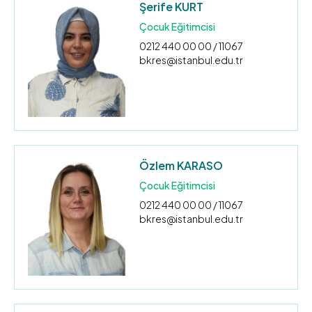
Şerife KURT
Çocuk Eğitimcisi
0212 440 00 00 / 11067
bkres@istanbul.edu.tr
Özlem KARASO
Çocuk Eğitimcisi
0212 440 00 00 / 11067
bkres@istanbul.edu.tr