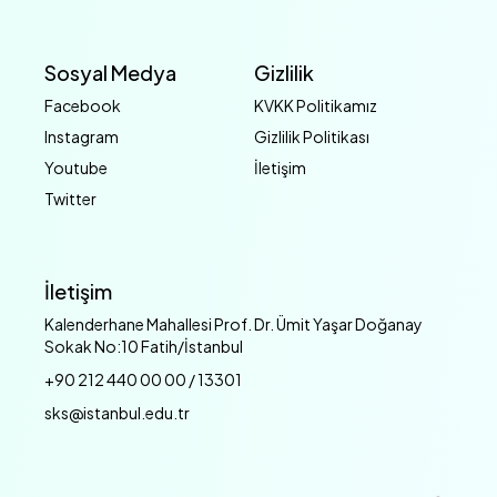
Sosyal Medya
Gizlilik
Facebook
KVKK Politikamız
Instagram
Gizlilik Politikası
Youtube
İletişim
Twitter
İletişim
Kalenderhane Mahallesi Prof. Dr. Ümit Yaşar Doğanay
Sokak No:10 Fatih/İstanbul
+90 212 440 00 00 / 13301
sks@istanbul.edu.tr