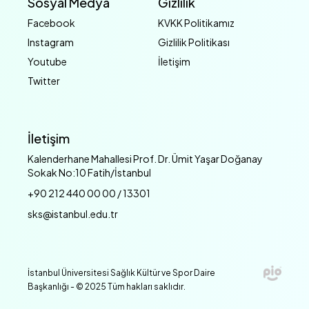
Sosyal Medya
Gizlilik
Facebook
KVKK Politikamız
Instagram
Gizlilik Politikası
Youtube
İletişim
Twitter
İletişim
Kalenderhane Mahallesi Prof. Dr. Ümit Yaşar Doğanay
Sokak No:10 Fatih/İstanbul
+90 212 440 00 00 / 13301
sks@istanbul.edu.tr
İstanbul Üniversitesi Sağlık Kültür ve Spor Daire
Başkanlığı - © 2025 Tüm hakları saklıdır.