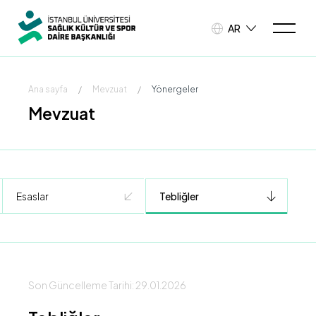
AR
Ana sayfa
/
Mevzuat
/
Yönergeler
Mevzuat
Esaslar
Tebliğler
Son Güncelleme Tarihi: 29.01.2026