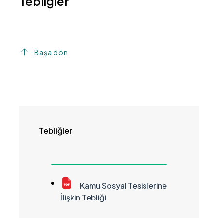
Tebliğler
Başa dön
Tebliğler
Kamu Sosyal Tesislerine
İlişkin Tebliği