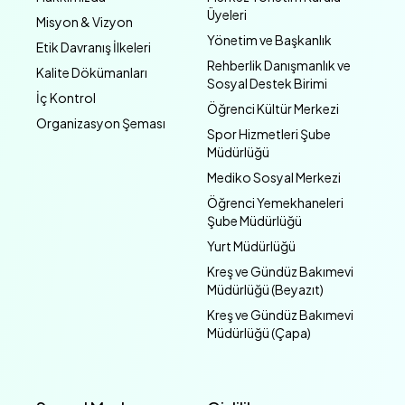
Üyeleri
Misyon & Vizyon
Yönetim ve Başkanlık
Etik Davranış İlkeleri
Rehberlik Danışmanlık ve
Kalite Dökümanları
Sosyal Destek Birimi
İç Kontrol
Öğrenci Kültür Merkezi
Organizasyon Şeması
Spor Hizmetleri Şube
Müdürlüğü
Mediko Sosyal Merkezi
Öğrenci Yemekhaneleri
Şube Müdürlüğü
Yurt Müdürlüğü
Kreş ve Gündüz Bakımevi
Müdürlüğü (Beyazıt)
Kreş ve Gündüz Bakımevi
Müdürlüğü (Çapa)