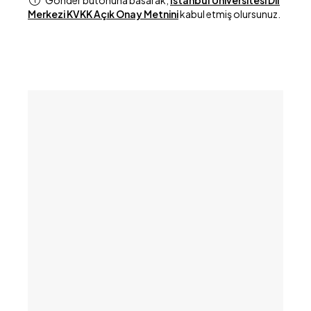
Gönder butonuna basarak,
İstanbul Üniversitesi Dil
Merkezi KVKK Açık Onay Metnini
kabul etmiş olursunuz.