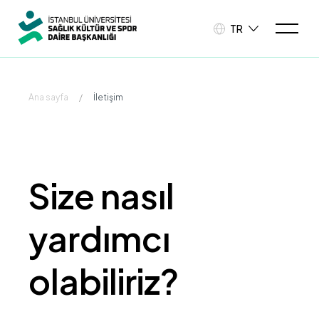
TR
Ana sayfa
/
İletişim
Size nasıl
yardımcı
olabiliriz?