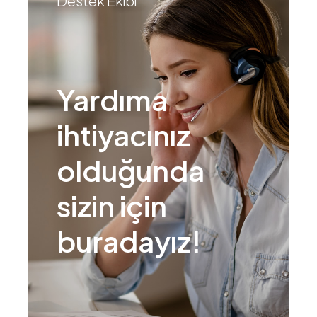
Destek Ekibi
Yardıma
ihtiyacınız
olduğunda
sizin için
buradayız!