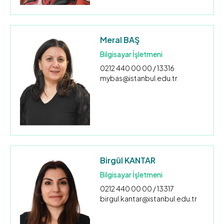
Meral BAŞ
Bilgisayar İşletmeni
0212 440 00 00 / 13316
mybas@istanbul.edu.tr
Birgül KANTAR
Bilgisayar İşletmeni
0212 440 00 00 / 13317
birgul.kantar@istanbul.edu.tr