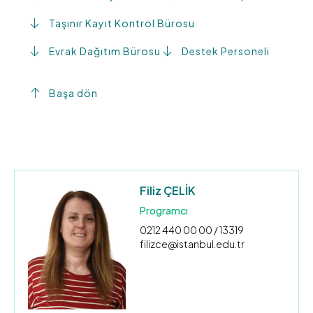
Taşınır Kayıt Kontrol Bürosu
Evrak Dağıtım Bürosu
Destek Personeli
Başa dön
Filiz ÇELİK
Programcı
0212 440 00 00 / 13319
filizce@istanbul.edu.tr