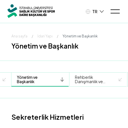
TR
Ana sayfa
/
İdari Yapı
/
Yönetim ve Başkanlık
Yönetim ve Başkanlık
Yönetim ve
Rehberlik
Başkanlık
Danışmanlık ve
Sosyal Destek
Birimi
Sekreterlik Hizmetleri