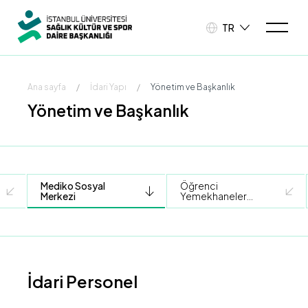
TR
Ana sayfa
/
İdari Yapı
/
Yönetim ve Başkanlık
Yönetim ve Başkanlık
Mediko Sosyal
Öğrenci
Merkezi
Yemekhaneleri
Şube
Müdürlüğü
İdari Personel