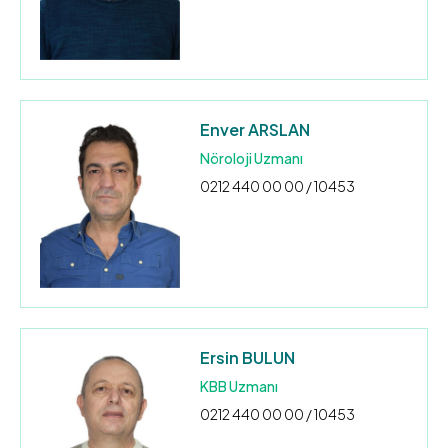
Enver ARSLAN
Nöroloji Uzmanı
0212 440 00 00 / 10453
Ersin BULUN
KBB Uzmanı
0212 440 00 00 / 10453