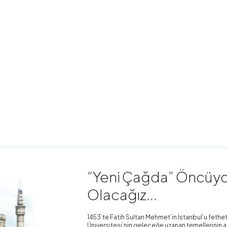
“Yeni Çağda” Öncüydü
Olacağız...
1453’te Fatih Sultan Mehmet’in İstanbul’u fethet
Üniversitesi’nin geleceğe uzanan temellerinin atı