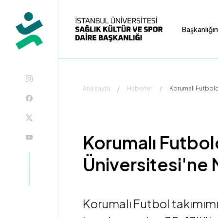
Başkanlığı
Ana sayfa
/
Haberler
/
Korumalı Futbold
Korumalı Futbol
Üniversitesi'ne
Korumalı Futbol takımımız,