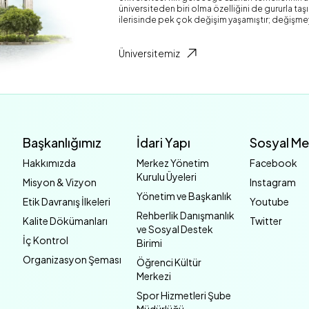
üniversiteden biri olma özelliğini de gururla ta
ilerisinde pek çok değişim yaşamıştır; değişme
Üniversitemiz
Başkanlığımız
İdari Yapı
Sosyal M
Hakkımızda
Merkez Yönetim
Facebook
Kurulu Üyeleri
Misyon & Vizyon
Instagram
Yönetim ve Başkanlık
Etik Davranış İlkeleri
Youtube
Rehberlik Danışmanlık
Kalite Dökümanları
Twitter
ve Sosyal Destek
İç Kontrol
Birimi
Organizasyon Şeması
Öğrenci Kültür
Merkezi
Spor Hizmetleri Şube