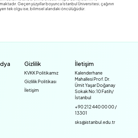
şımaktadır. Geçen yüzyıllar boyunca İstanbul Üniversitesi, çağının
yen tek olgu ise, bilimsel alandaki öncülüğüdür.
edya
Gizlilik
İletişim
KVKK Politikamız
Kalenderhane
Mahallesi Prof. Dr.
Gizlilik Politikası
Ümit Yaşar Doğanay
İletişim
Sokak No:10 Fatih/
İstanbul
+90 212 440 00 00 /
13301
sks@istanbul.edu.tr