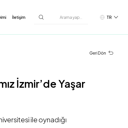
vimi
İletişim
TR
EN
D
Geri Dön
ız İzmir’de Yaşar
iversitesi ile oynadığı