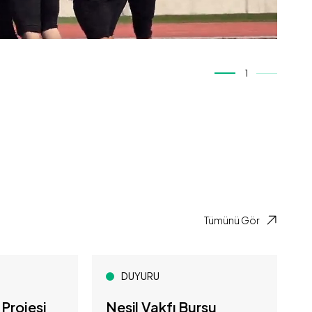
1
Tümünü Gör
DUYURU
Projesi
Nesil Vakfı Bursu