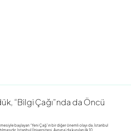
k, “Bilgi Çağı”nda da Öncü
mesiyle başlayan “Yeni Çağ”ın bir diğer önemli olayı da, İstanbul
lmasıdır. İstanbul Üniversitesi, Avrupa’da kurulan ilk 10