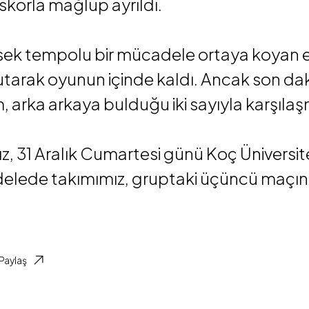
skorla mağlup ayrıldı.
ek tempolu bir mücadele ortaya koyan e
utarak oyunun içinde kaldı. Ancak son daki
 arka arkaya bulduğu iki sayıyla karşılaşm
ız, 31 Aralık Cumartesi günü Koç Üniversit
lede takımımız, gruptaki üçüncü maçınd
Paylaş