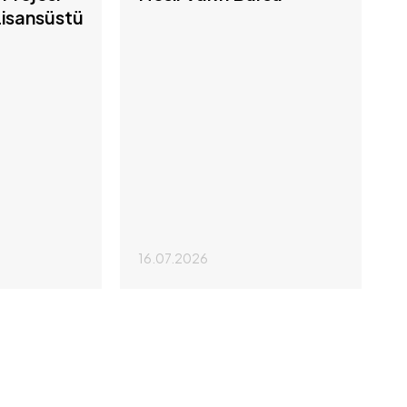
isansüstü
16.07.2026