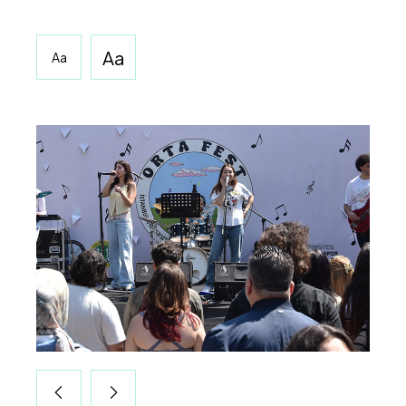
Aa
Aa