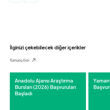
İlginizi çekebilecek diğer içerikler
Tümünü Gör
Anadolu Ajansı Araştırma
Yamant
Bursları (2026) Başvuruları
Başvuru
Başladı