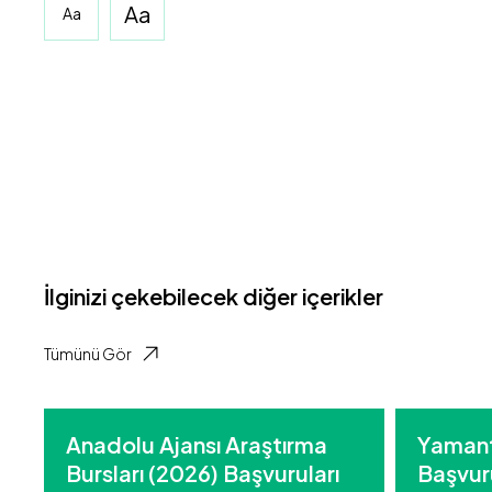
Aa
Aa
İlginizi çekebilecek diğer içerikler
Tümünü Gör
Anadolu Ajansı Araştırma
Yamant
Bursları (2026) Başvuruları
Başvuru