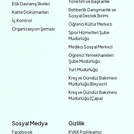
Yönetim ve Başkanlık
Etik Davranış İlkeleri
Rehberlik Danışmanlık ve
Kalite Dökümanları
Sosyal Destek Birimi
İç Kontrol
Öğrenci Kültür Merkezi
Organizasyon Şeması
Spor Hizmetleri Şube
Müdürlüğü
Mediko Sosyal Merkezi
Öğrenci Yemekhaneleri
Şube Müdürlüğü
Yurt Müdürlüğü
Kreş ve Gündüz Bakımevi
Müdürlüğü (Beyazıt)
Kreş ve Gündüz Bakımevi
Müdürlüğü (Çapa)
Sosyal Medya
Gizlilik
Facebook
KVKK Politikamız