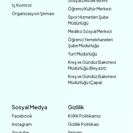
Sosyal Destek Birimi
İç Kontrol
Öğrenci Kültür Merkezi
Organizasyon Şeması
Spor Hizmetleri Şube
Müdürlüğü
Mediko Sosyal Merkezi
Öğrenci Yemekhaneleri
Şube Müdürlüğü
Yurt Müdürlüğü
Kreş ve Gündüz Bakımevi
Müdürlüğü (Beyazıt)
Kreş ve Gündüz Bakımevi
Müdürlüğü (Çapa)
Sosyal Medya
Gizlilik
Facebook
KVKK Politikamız
Instagram
Gizlilik Politikası
Youtube
İletişim