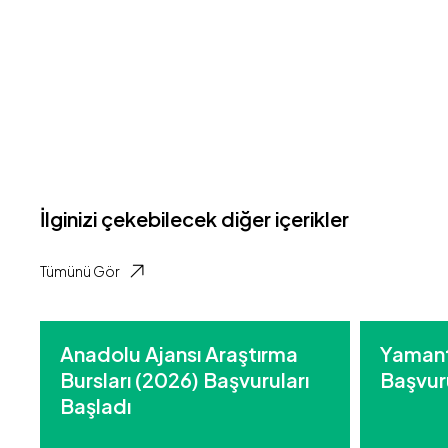
İlginizi çekebilecek diğer içerikler
Tümünü Gör
Anadolu Ajansı Araştırma
Yamant
Bursları (2026) Başvuruları
Başvuru
Başladı