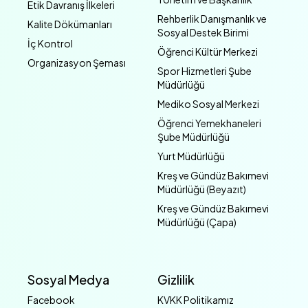
Etik Davranış İlkeleri
Rehberlik Danışmanlık ve
Kalite Dökümanları
Sosyal Destek Birimi
İç Kontrol
Öğrenci Kültür Merkezi
Organizasyon Şeması
Spor Hizmetleri Şube
Müdürlüğü
Mediko Sosyal Merkezi
Öğrenci Yemekhaneleri
Şube Müdürlüğü
Yurt Müdürlüğü
Kreş ve Gündüz Bakımevi
Müdürlüğü (Beyazıt)
Kreş ve Gündüz Bakımevi
Müdürlüğü (Çapa)
Sosyal Medya
Gizlilik
Facebook
KVKK Politikamız