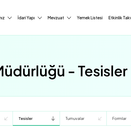
mız
İdari Yapı
Mevzuat
Yemek Listesi
Etkinlik Tak
 Müdürlüğü - Tesisler
Tesisler
Turnuvalar
Formlar