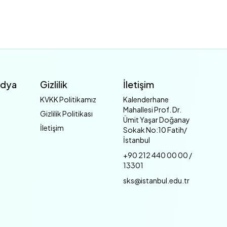
edya
Gizlilik
İletişim
KVKK Politikamız
Kalenderhane
Mahallesi Prof. Dr.
Gizlilik Politikası
Ümit Yaşar Doğanay
İletişim
Sokak No:10 Fatih/
İstanbul
+90 212 440 00 00 /
13301
sks@istanbul.edu.tr