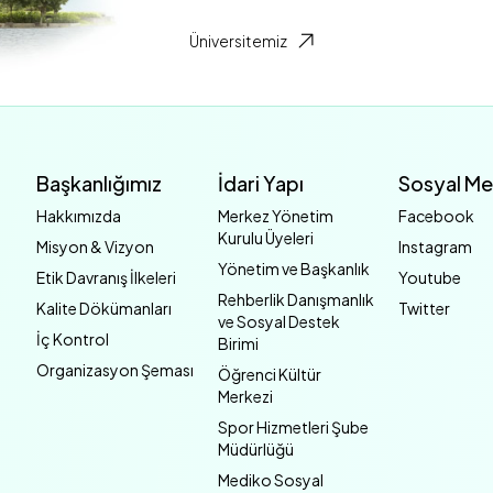
Üniversitemiz
Başkanlığımız
İdari Yapı
Sosyal M
Hakkımızda
Merkez Yönetim
Facebook
Kurulu Üyeleri
Misyon & Vizyon
Instagram
Yönetim ve Başkanlık
Etik Davranış İlkeleri
Youtube
Rehberlik Danışmanlık
Kalite Dökümanları
Twitter
ve Sosyal Destek
İç Kontrol
Birimi
Organizasyon Şeması
Öğrenci Kültür
Merkezi
Spor Hizmetleri Şube
Müdürlüğü
Mediko Sosyal