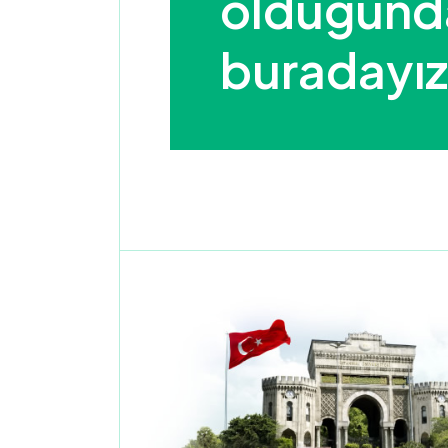
olduğunda 
buradayız