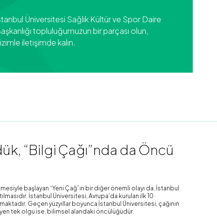
stanbul Üniversitesi Sağlık Kültür ve Spor Daire
aşkanlığı topluluğumuzun bir parçası olun,
izimle iletişimde kalın.
k, “Bilgi Çağı”nda da Öncü
mesiyle başlayan “Yeni Çağ”ın bir diğer önemli olayı da, İstanbul
lmasıdır. İstanbul Üniversitesi, Avrupa’da kurulan ilk 10
şımaktadır. Geçen yüzyıllar boyunca İstanbul Üniversitesi, çağının
yen tek olgu ise, bilimsel alandaki öncülüğüdür.