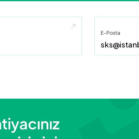
E-Posta
sks@istanb
tiyacınız