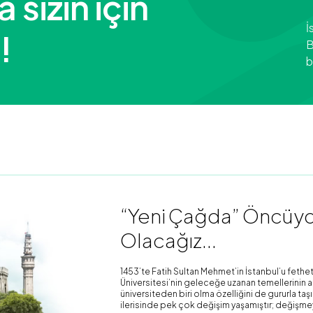
sizin için
İ
!
B
b
“Yeni Çağda” Öncüydü
Olacağız...
1453’te Fatih Sultan Mehmet’in İstanbul’u fethet
Üniversitesi’nin geleceğe uzanan temellerinin atı
üniversiteden biri olma özelliğini de gururla ta
ilerisinde pek çok değişim yaşamıştır; değişme