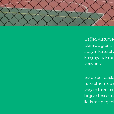
Sağlık, Kültür v
olarak, öğrencil
sosyal, kültürel 
karşılayacak mo
veriyoruz.
Siz de bu tesis
fiziksel hem de 
yaşam tarzı sürd
bilgi ve tesis ku
iletişime geçebil