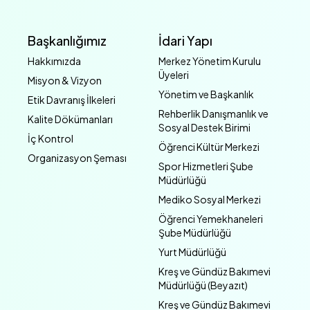
Başkanlığımız
İdari Yapı
Hakkımızda
Merkez Yönetim Kurulu
Üyeleri
Misyon & Vizyon
Yönetim ve Başkanlık
Etik Davranış İlkeleri
Rehberlik Danışmanlık ve
Kalite Dökümanları
Sosyal Destek Birimi
İç Kontrol
Öğrenci Kültür Merkezi
Organizasyon Şeması
Spor Hizmetleri Şube
Müdürlüğü
Mediko Sosyal Merkezi
Öğrenci Yemekhaneleri
Şube Müdürlüğü
Yurt Müdürlüğü
Kreş ve Gündüz Bakımevi
Müdürlüğü (Beyazıt)
Kreş ve Gündüz Bakımevi