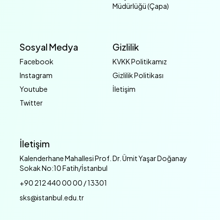
Müdürlüğü (Çapa)
Sosyal Medya
Gizlilik
Facebook
KVKK Politikamız
Instagram
Gizlilik Politikası
Youtube
İletişim
Twitter
İletişim
Kalenderhane Mahallesi Prof. Dr. Ümit Yaşar Doğanay
Sokak No:10 Fatih/İstanbul
+90 212 440 00 00 / 13301
sks@istanbul.edu.tr