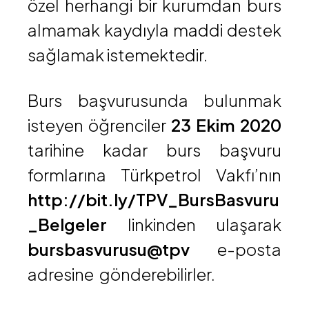
özel herhangi bir kurumdan burs
almamak kaydıyla maddi destek
sağlamak istemektedir. ​
Burs başvurusunda bulunmak
isteyen öğrenciler
23 Ekim 2020
tarihine kadar burs başvuru
formlarına Türkpetrol Vakfı’nın
http://bit.ly/TPV_BursBasvuru
_Belgeler
linkinden ulaşarak
bursbasvurusu@tpv
e-posta
adresine
gönderebilirler.