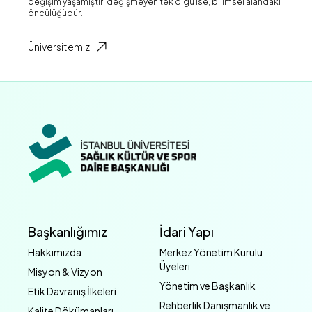
değişim yaşamıştır; değişmeyen tek olgu ise, bilimsel alandaki
öncülüğüdür.
Üniversitemiz
Başkanlığımız
İdari Yapı
Hakkımızda
Merkez Yönetim Kurulu
Üyeleri
Misyon & Vizyon
Yönetim ve Başkanlık
Etik Davranış İlkeleri
Rehberlik Danışmanlık ve
Kalite Dökümanları