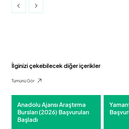
İlginizi çekebilecek diğer içerikler
Tümünü Gör
Anadolu Ajansı Araştırma
Yamant
Bursları (2026) Başvuruları
Başvuru
Başladı