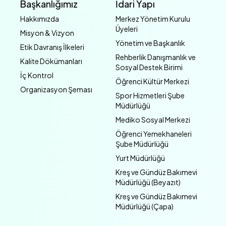
Başkanlığımız
İdari Yapı
Hakkımızda
Merkez Yönetim Kurulu
Üyeleri
Misyon & Vizyon
Yönetim ve Başkanlık
Etik Davranış İlkeleri
Rehberlik Danışmanlık ve
Kalite Dökümanları
Sosyal Destek Birimi
İç Kontrol
Öğrenci Kültür Merkezi
Organizasyon Şeması
Spor Hizmetleri Şube
Müdürlüğü
Mediko Sosyal Merkezi
Öğrenci Yemekhaneleri
Şube Müdürlüğü
Yurt Müdürlüğü
Kreş ve Gündüz Bakımevi
Müdürlüğü (Beyazıt)
Kreş ve Gündüz Bakımevi
Müdürlüğü (Çapa)