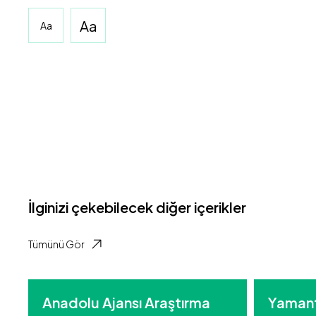
Aa
Aa
İlginizi çekebilecek diğer içerikler
Tümünü Gör
Anadolu Ajansı Araştırma
Yamant