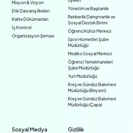
Üyeleri
Misyon & Vizyon
Yönetim ve Başkanlık
Etik Davranış İlkeleri
Rehberlik Danışmanlık ve
Kalite Dökümanları
Sosyal Destek Birimi
İç Kontrol
Öğrenci Kültür Merkezi
Organizasyon Şeması
Spor Hizmetleri Şube
Müdürlüğü
Mediko Sosyal Merkezi
Öğrenci Yemekhaneleri
Şube Müdürlüğü
Yurt Müdürlüğü
Kreş ve Gündüz Bakımevi
Müdürlüğü (Beyazıt)
Kreş ve Gündüz Bakımevi
Müdürlüğü (Çapa)
Sosyal Medya
Gizlilik