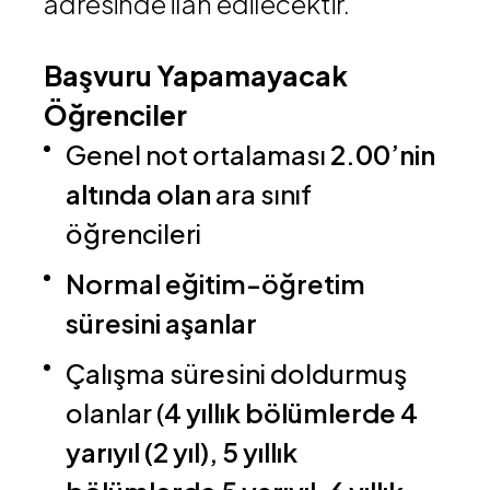
adresinde ilan edilecektir.
Başvuru Yapamayacak
Öğrenciler
Genel not ortalaması
2.00’nin
altında olan
ara sınıf
öğrencileri
Normal eğitim-öğretim
süresini aşanlar
Çalışma süresini doldurmuş
olanlar (
4 yıllık bölümlerde 4
yarıyıl (2 yıl), 5 yıllık