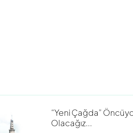
“Yeni Çağda” Öncüydü
Olacağız...