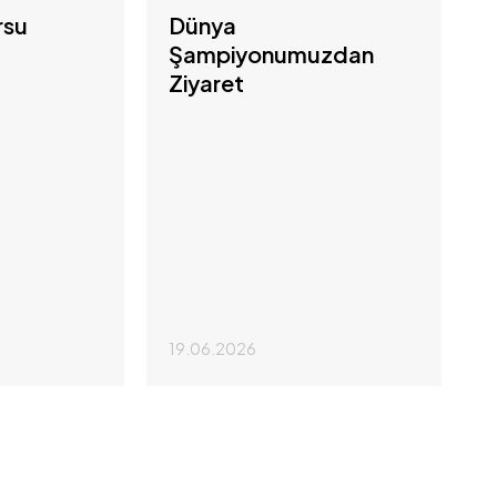
rsu
Dünya
Şampiyonumuzdan
Ziyaret
19.06.2026