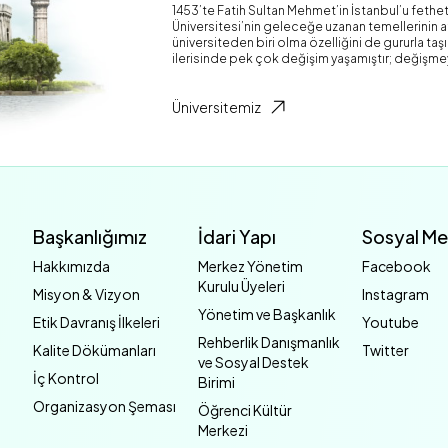
1453’te Fatih Sultan Mehmet’in İstanbul’u fethet
Üniversitesi’nin geleceğe uzanan temellerinin atı
üniversiteden biri olma özelliğini de gururla ta
ilerisinde pek çok değişim yaşamıştır; değişme
Üniversitemiz
Başkanlığımız
İdari Yapı
Sosyal M
Hakkımızda
Merkez Yönetim
Facebook
Kurulu Üyeleri
Misyon & Vizyon
Instagram
Yönetim ve Başkanlık
Etik Davranış İlkeleri
Youtube
Rehberlik Danışmanlık
Kalite Dökümanları
Twitter
ve Sosyal Destek
İç Kontrol
Birimi
Organizasyon Şeması
Öğrenci Kültür
Merkezi