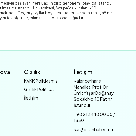
mesiyle başlayan “Yeni Çağ”ın bir diğer önemli olayı da, İstanbul
lmasıdır. İstanbul Üniversitesi, Avrupa’da kurulan ilk 10
şımaktadır. Geçen yüzyıllar boyunca İstanbul Üniversitesi, çağının
yen tek olgu ise, bilimsel alandaki öncülüğüdür.
edya
Gizlilik
İletişim
KVKK Politikamız
Kalenderhane
Mahallesi Prof. Dr.
Gizlilik Politikası
Ümit Yaşar Doğanay
İletişim
Sokak No:10 Fatih/
İstanbul
+90 212 440 00 00 /
13301
sks@istanbul.edu.tr