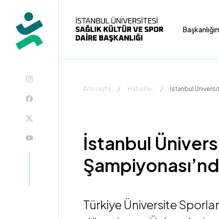
Başkanlığı
Ana sayfa
/
Haberler
/
İstanbul Üniversit
İstanbul Üniversi
Şampiyonası’nda
Türkiye Üniversite Sporla