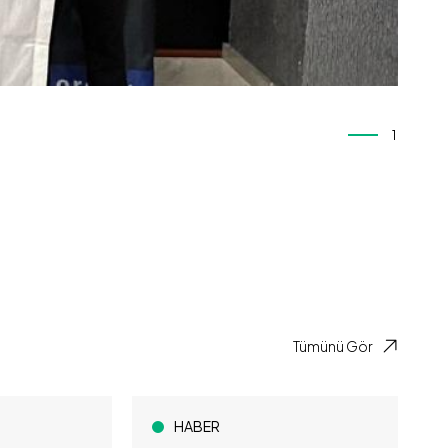
1
Tümünü Gör
HABER