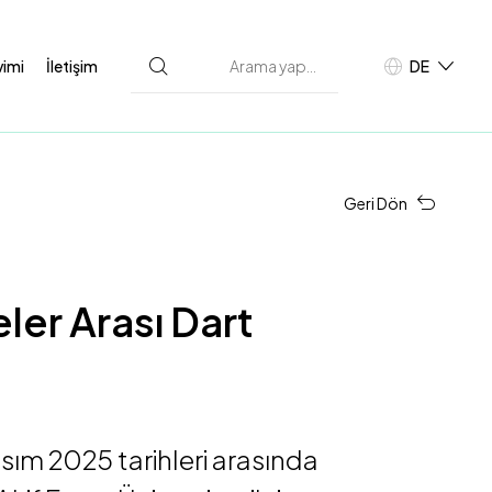
vimi
İletişim
DE
TR
E
Geri Dön
eler Arası Dart
sım 2025 tarihleri arasında