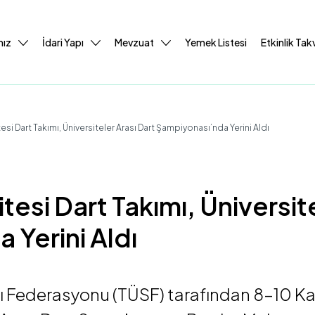
mız
İdari Yapı
Mevzuat
Yemek Listesi
Etkinlik Tak
esi Dart Takımı, Üniversiteler Arası Dart Şampiyonası’nda Yerini Aldı
tesi Dart Takımı, Üniversit
 Yerini Aldı
rı Federasyonu (TÜSF) tarafından 8–10 Ka