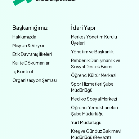
Başkanlığımız
İdari Yapı
Hakkımızda
Merkez Yönetim Kurulu
Üyeleri
Misyon & Vizyon
Yönetim ve Başkanlık
Etik Davranış İlkeleri
Rehberlik Danışmanlık ve
Kalite Dökümanları
Sosyal Destek Birimi
İç Kontrol
Öğrenci Kültür Merkezi
Organizasyon Şeması
Spor Hizmetleri Şube
Müdürlüğü
Mediko Sosyal Merkezi
Öğrenci Yemekhaneleri
Şube Müdürlüğü
Yurt Müdürlüğü
Kreş ve Gündüz Bakımevi
Müdürlüğü (Beyazıt)