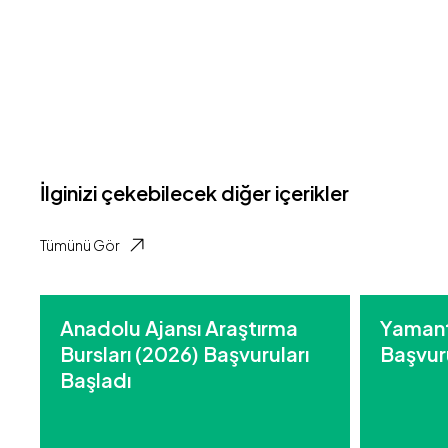
İlginizi çekebilecek diğer içerikler
Tümünü Gör
Anadolu Ajansı Araştırma
Yamant
Bursları (2026) Başvuruları
Başvuru
Başladı