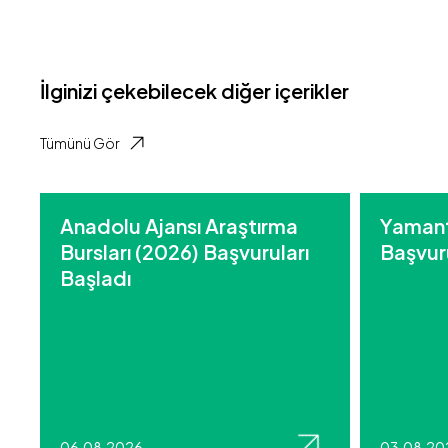
İlginizi çekebilecek diğer içerikler
Tümünü Gör
Anadolu Ajansı Araştırma
Yamant
Bursları (2026) Başvuruları
Başvuru
Başladı
06.08.2026
03.08.20