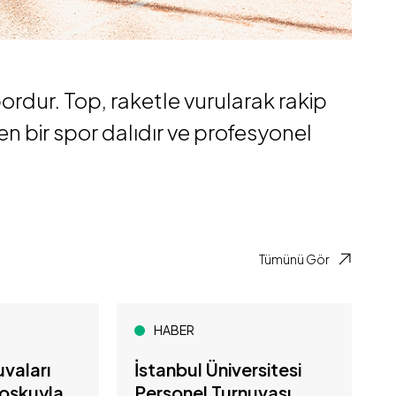
pordur. Top, raketle vurularak rakip
iren bir spor dalıdır ve profesyonel
Tümünü Gör
HABER
vaları
İstanbul Üniversitesi
oşkuyla
Personel Turnuvası