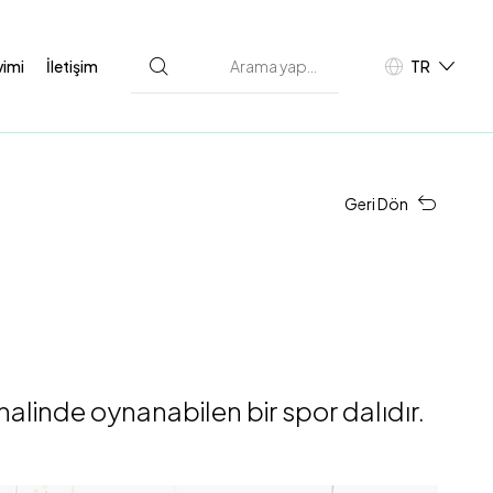
vimi
İletişim
TR
EN
D
Geri Dön
alinde oynanabilen bir spor dalıdır.