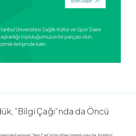
Bize Ulaşın
stanbul Üniversitesi Sağlık Kültür ve Spor Daire
aşkanlığı topluluğumuzun bir parçası olun,
izimle iletişimde kalın.
k, “Bilgi Çağı”nda da Öncü
mesiyle başlayan “Yeni Çağ”ın bir diğer önemli olayı da, İstanbul