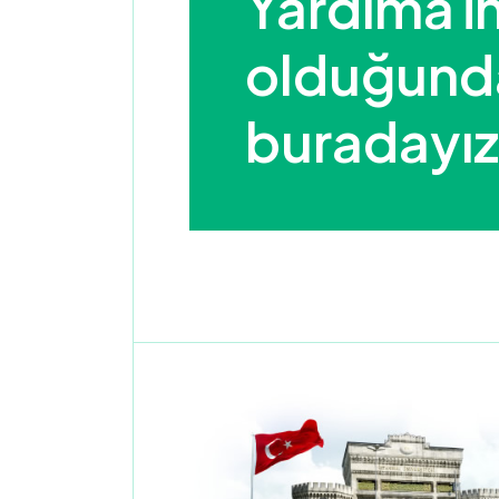
Yardıma ih
olduğunda 
buradayız