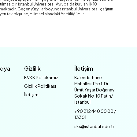
lmasıdır. İstanbul Üniversitesi, Avrupa’da kurulan ilk 10
şımaktadır. Geçen yüzyıllar boyunca İstanbul Üniversitesi, çağının
yen tek olgu ise, bilimsel alandaki öncülüğüdür.
edya
Gizlilik
İletişim
KVKK Politikamız
Kalenderhane
Mahallesi Prof. Dr.
Gizlilik Politikası
Ümit Yaşar Doğanay
İletişim
Sokak No:10 Fatih/
İstanbul
+90 212 440 00 00 /
13301
sks@istanbul.edu.tr