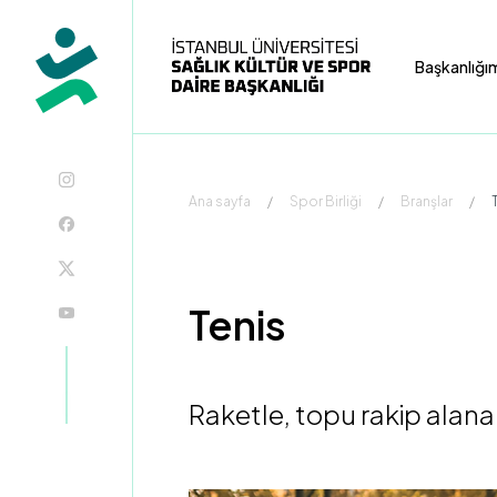
Başkanlığı
Ana sayfa
/
Spor Birliği
/
Branşlar
/
Tenis
Raketle, topu rakip alana