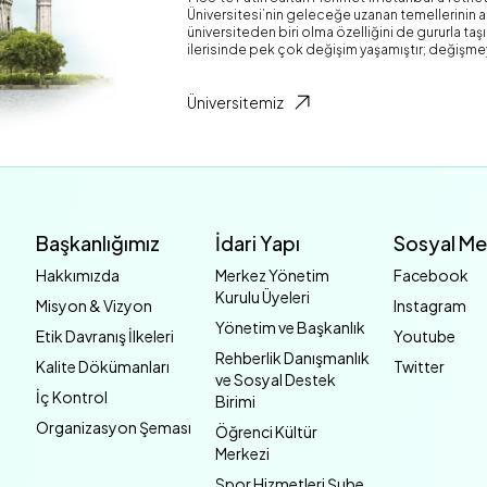
Üniversitesi’nin geleceğe uzanan temellerinin atı
üniversiteden biri olma özelliğini de gururla ta
ilerisinde pek çok değişim yaşamıştır; değişme
Üniversitemiz
Başkanlığımız
İdari Yapı
Sosyal M
Hakkımızda
Merkez Yönetim
Facebook
Kurulu Üyeleri
Misyon & Vizyon
Instagram
Yönetim ve Başkanlık
Etik Davranış İlkeleri
Youtube
Rehberlik Danışmanlık
Kalite Dökümanları
Twitter
ve Sosyal Destek
İç Kontrol
Birimi
Organizasyon Şeması
Öğrenci Kültür
Merkezi
Spor Hizmetleri Şube