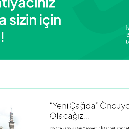
tiyacınız
sizin için
İ
!
B
b
“Yeni Çağda” Öncüydü
Olacağız...
1453’te Fatih Sultan Mehmet’in İstanbul’u fethet