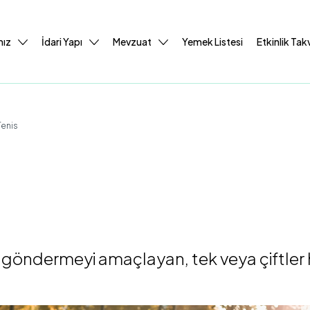
mız
İdari Yapı
Mevzuat
Yemek Listesi
Etkinlik Tak
Tenis
 göndermeyi amaçlayan, tek veya çiftler h