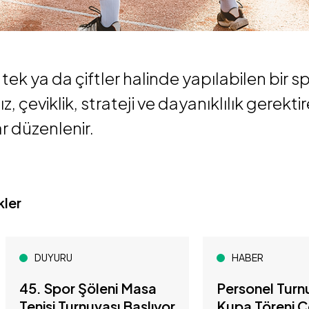
tek ya da çiftler halinde yapılabilen bir s
ız, çeviklik, strateji ve dayanıklılık gerekt
 düzenlenir.
kler
DUYURU
HABER
45. Spor Şöleni Masa
Personel Turnu
Tenisi Turnuvası Başlıyor
Kupa Töreni C