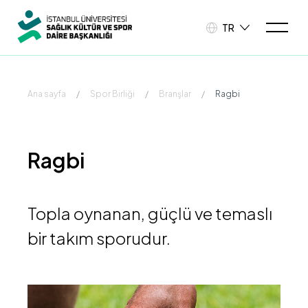
TR
Ana sayfa
/
Spor Birliği
/
Branşlar
/
Ragbi
Ragbi
Topla oynanan, güçlü ve temaslı
bir takım sporudur.