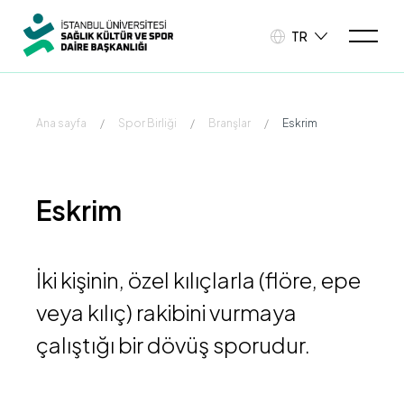
TR
Ana sayfa
/
Spor Birliği
/
Branşlar
/
Eskrim
Eskrim
İki kişinin, özel kılıçlarla (flöre, epe
veya kılıç) rakibini vurmaya
çalıştığı bir dövüş sporudur.