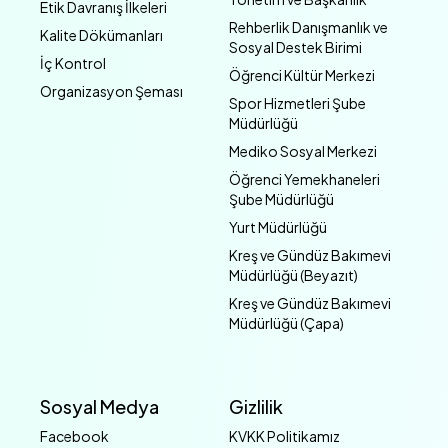
Etik Davranış İlkeleri
Rehberlik Danışmanlık ve
Kalite Dökümanları
Sosyal Destek Birimi
İç Kontrol
Öğrenci Kültür Merkezi
Organizasyon Şeması
Spor Hizmetleri Şube
Müdürlüğü
Mediko Sosyal Merkezi
Öğrenci Yemekhaneleri
Şube Müdürlüğü
Yurt Müdürlüğü
Kreş ve Gündüz Bakımevi
Müdürlüğü (Beyazıt)
Kreş ve Gündüz Bakımevi
Müdürlüğü (Çapa)
Sosyal Medya
Gizlilik
Facebook
KVKK Politikamız