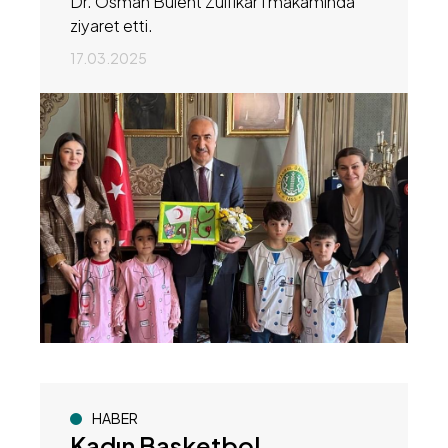
Dr. Osman Bülent Zülfikar’ı makamında
ziyaret etti.
17.03.2025
HABER
Kadın Basketbol