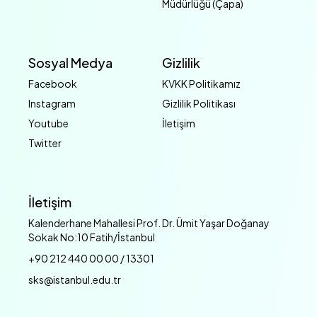
Müdürlüğü (Çapa)
Sosyal Medya
Gizlilik
Facebook
KVKK Politikamız
Instagram
Gizlilik Politikası
Youtube
İletişim
Twitter
İletişim
Kalenderhane Mahallesi Prof. Dr. Ümit Yaşar Doğanay
Sokak No:10 Fatih/İstanbul
+90 212 440 00 00 / 13301
sks@istanbul.edu.tr