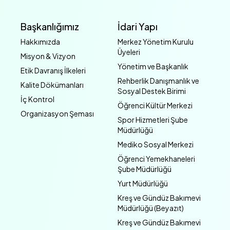
Başkanlığımız
İdari Yapı
Hakkımızda
Merkez Yönetim Kurulu
Üyeleri
Misyon & Vizyon
Yönetim ve Başkanlık
Etik Davranış İlkeleri
Rehberlik Danışmanlık ve
Kalite Dökümanları
Sosyal Destek Birimi
İç Kontrol
Öğrenci Kültür Merkezi
Organizasyon Şeması
Spor Hizmetleri Şube
Müdürlüğü
Mediko Sosyal Merkezi
Öğrenci Yemekhaneleri
Şube Müdürlüğü
Yurt Müdürlüğü
Kreş ve Gündüz Bakımevi
Müdürlüğü (Beyazıt)
Kreş ve Gündüz Bakımevi